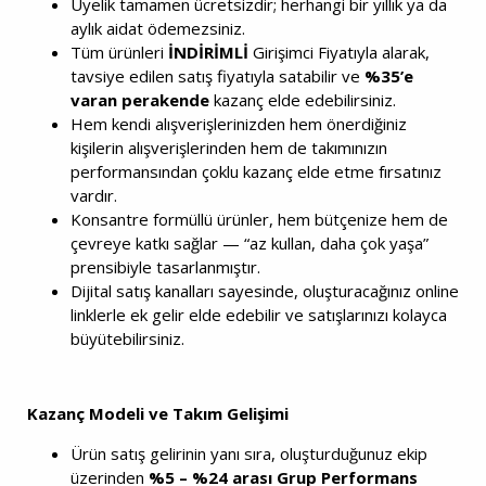
Üyelik tamamen ücretsizdir; herhangi bir yıllık ya da
aylık aidat ödemezsiniz.
Tüm ürünleri
İNDİRİMLİ
Girişimci Fiyatıyla alarak,
tavsiye edilen satış fiyatıyla satabilir ve
%35’e
varan perakende
kazanç elde edebilirsiniz.
Hem kendi alışverişlerinizden hem önerdiğiniz
kişilerin alışverişlerinden hem de takımınızın
performansından çoklu kazanç elde etme fırsatınız
vardır.
Konsantre formüllü ürünler, hem bütçenize hem de
çevreye katkı sağlar — “az kullan, daha çok yaşa”
prensibiyle tasarlanmıştır.
Dijital satış kanalları sayesinde, oluşturacağınız online
linklerle ek gelir elde edebilir ve satışlarınızı kolayca
büyütebilirsiniz.
Kazanç Modeli ve Takım Gelişimi
Ürün satış gelirinin yanı sıra, oluşturduğunuz ekip
üzerinden
%5 – %24 arası Grup Performans