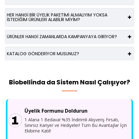
HER HANGI BIR ÜYELIK PAKETIMI ALMALIYIM YOKSA
ISTEDIĞIM ÜRÜNLERI ALABILIR MIYIM?
ÜRÜNLER HANGI ZAMANLARDA KAMPANYAYA GIRIYOR?
KATALOG GÖNDERIYOR MUSUNUZ?
Biobellinda da Sistem Nasıl Çalışıyor?
Üyelik Formunu Doldurun
1 Alana 1 Bedava! %35 İndirimli Alışveriş Fırsatı,
Sınırsız Kariyer ve Hediyeler! Tüm Bu Avantajlar İçin
Ekibime Katıl!